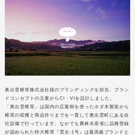
奥出雲椎茸株式会社様のブランディングを担当、ブラン
ドコンセプトの立案からCI・VIを設計しました。
「奥出雲椎茸」は国内の広葉樹を使ったホダ木製造から
椎茸の収獲と商品作りまでを一貫して奥出雲町にある自
社設備で行っています。なかでも農林水産省に品種登録
が認められた特大椎茸『雲太-1号』は最高級ブランドと